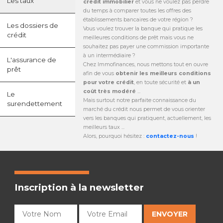
Les taux
crédit immobilier
et vous ne voulez pas perdre
du temps à comparer toutes les offres des
établissements bancaires de votre région ?
Les dossiers de
Vous voulez trouver la banque qui pratique les
crédit
meilleures conditions de prêt mais vous ne
souhaitez pas payer une commission importante
à un intermédiaire ?
L'assurance de
Chez Immofinances, nous mettons tout en ouvre
prêt
afin de vous
obtenir les meilleurs conditions
pour votre crédit
, en toute sécurité et
à un
coût très modéré
...
Le
Mais surtout notre parfaite connaissance du
surendettement
marché du crédit nous permet de vous orienter
vers les banques qui pratiquent, actuellement, les
meilleurs taux ...
Alors, pourquoi hésitez :
contactez-nous
!
Inscription à la newsletter